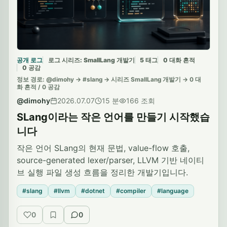
공개 로그
로그 시리즈: SmallLang 개발기
5 태그
0 대화 흔적
0 공감
정보 경로: @dimohy -> #slang -> 시리즈 SmallLang 개발기 -> 0 대
화 흔적 / 0 공감
@dimohy
2026.07.07
15 분
166 조회
SLang이라는 작은 언어를 만들기 시작했습
니다
작은 언어 SLang의 현재 문법, value-flow 호출,
source-generated lexer/parser, LLVM 기반 네이티
브 실행 파일 생성 흐름을 정리한 개발기입니다.
#slang
#llvm
#dotnet
#compiler
#language
0
0
공감
저장
대화 흔적