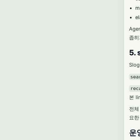
m
e
Age
좁히
5.
Slo
sea
rec
본 l
전체 
요한
운