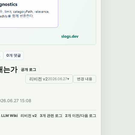
그
0개 댓글
아내는가
공개 로그
리비전 v2
2026.06.27
▾
변경 내용
26.06.27 15:08
LLM Wiki
리비전 v2
3개 관련 로그
2개 이전/다음 로그