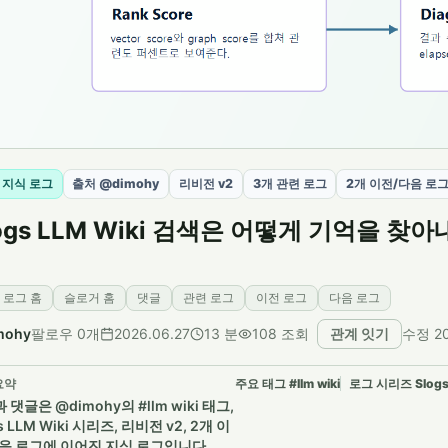
 지식 로그
출처 @dimohy
리비전 v2
3개 관련 로그
2개 이전/다음 로
ogs LLM Wiki 검색은 어떻게 기억을 찾
 로그 홈
슬로거 홈
댓글
관련 로그
이전 로그
다음 로그
mohy
팔로우 0개
2026.06.27
13 분
108 조회
관계 잇기
수정 20
요약
주요 태그 #llm wiki
로그 시리즈 Slogs 
 댓글은 @dimohy의 #llm wiki 태그,
s LLM Wiki 시리즈, 리비전 v2, 2개 이
음 로그에 이어진 지식 로그입니다.