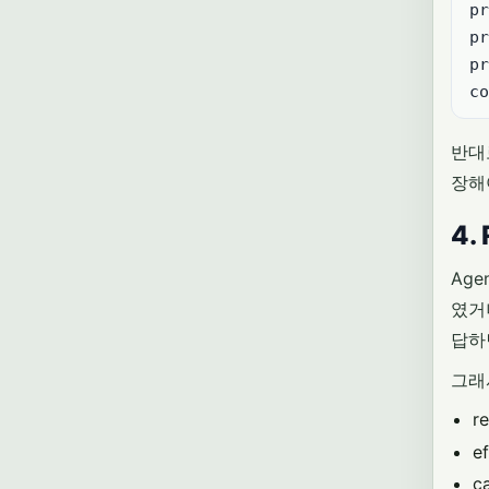
pr
pr
pr
반
장해
4.
Ag
였거
답하
그래서
re
ef
c