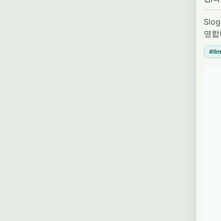
Slo
명합
#llm