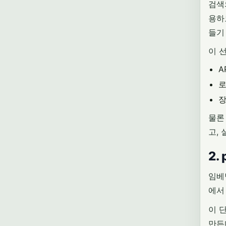
검색
용하
들기
이 
A
로
장
물론
고,
2.
임베딩
에서
이 단
만든