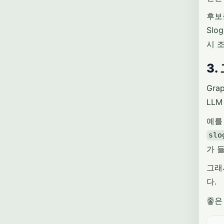
후보
Slo
시 
3
Gr
LLM
예를
slo
가 들
그래
다.
좋은 