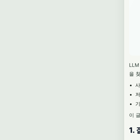
LL
을 찾
사
저
기
이 글
1