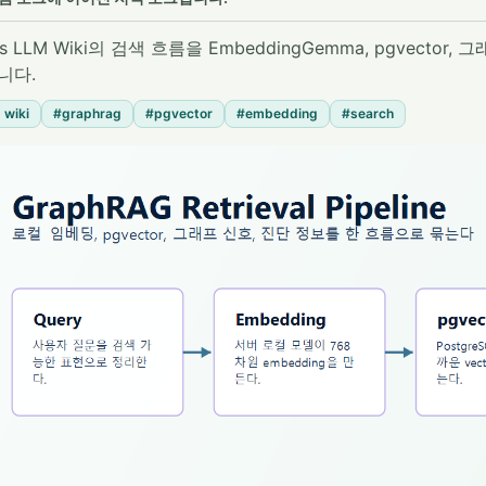
gs LLM Wiki의 검색 흐름을 EmbeddingGemma, pgvector, 그래
니다.
 wiki
#graphrag
#pgvector
#embedding
#search